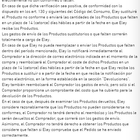
efectivamente no son conformes o faltan.
En caso de que dicha verificación sea positiva, de conformidad con lo
dispuesto en los art. 130 y siguientes del Código del Consumo, Eley sustituirá
el Producto no conforme o enviará las cantidades de los Productos que falten
en un plazo de 14 (catorce) días hábiles a partir de la fecha en que Eley
reciba los Productos.
Los gastos de envío de los Productos sustitutorios o que falten correrán
totalmente a cargo de Eley.
En caso de que Eley no pueda reemplazar o enviar los Productos que falten
dentro del período mencionado, Eley lo notificará inmediatamente al
Comprador a la dirección de correo electrónico indicada en el momento de la
compra y reembolsará al Comprador el coste de dichos Productos en un
plazo de 14 (catorce) días hábiles a partir de la fecha en que Eley reciba los
Productos a sustituir o a partir de la fecha en que reciba la notificación por
correo electrónico, en la forma establecida en la sección “Devoluciones”.
Eley también reembolsará al Comprador los gastos de envío, pero solo si el
Comprador proporciona un comprobante del costo que ha cubierto para la
devolución de los Productos.
En el caso de que, después de examinar los Productos devueltos, Eley
considere razonablemente que los Productos no pueden considerarse no
conformes, el Comprador no tendrá derecho al reembolso y los Productos le
serán devueltos al Comprador, que correrá con los gastos de envío.
Asimismo, el Comprador no tendrá derecho a obtener los Productos que
considere que faltan si Eley comprueba que el Pedido se ha enviado
correctamente.