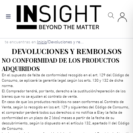
Skip
to
main
content
Breadcrumb
te encuentras en:
Inicio
/
Devoluciones y re...
DEVOLUCIONES Y REMBOLSOS
NO CONFORMIDAD DE LOS PRODUCTOS
ADQUIRIDOS
En el supuesto de falta de conformidad recogido en el art. 129 del Código de
Consumo, se aplicará la garantía legal según los arts. 130 y 132 de dicha
norma.
El Comprador tendrá, por tanto, derecho a la sustitución/reparación de los
bienes que no se ajusten al contrato de venta.
En caso de que los productos recibidos no sean conformes al Contrato de
Venta, según lo recogido en los art. 129 y siguientes del Código de Consumo,
el comprador perderá todos sus derechos si no notifica a Eley la falta de
conformidad en un plazo de 2 (dos) meses a partir de la fecha de su
descubrimiento, según lo dispuesto en el artículo 132, apartado II del Código
de Consumo.