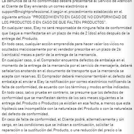
La denuncia de la no conformidad deberá presentarse al Servicio de Atención
al Cliente de Eley enviando un correo electrónico a
support@insightprofessional.it según el procedimiento establecido en el
siguiente artículo "PROCEDIMIENTO EN CASO DE NO CONFORMIDAD DE
LOS PRODUCTOS O EN CASO DE QUE FALTEN PRODUCTOS".
En cualquier caso, Eley no será responsable de ninguna falta de conformidad
que llegue a manifestarse en un plazo de más de 2 (dos) años después de la
entrega del Producto.
En todo caso, cualquier acción emprendida para hacer valer los vicios no
ocultados maliciosamente por el vendedor prescribe en un plazo de 26
(veintiséis) meses a partir de la entrega de la mercancía.
En cualquier caso, si el Comprador encuentra defectos de embalaje en el
momento de la entrega de la mercancía por el servicio de mensajería, deberá
señalarlos anotando en el documento de transporte que la mercancía se
acepta con reservas. El Comprador deberá mencionar también el defecto del
embalaje al enviar a Eley la notificación por correo electrónico notificando la
falta de conformidad, de acuerdo con los términos y modos arriba indicados.
En todo caso, salvo prueba en contrario, se presume que los defectos de
conformidad que se manifiesten dentro de los seis meses siguientes a la
entrega del Producto o Productos ya existían en esa fecha, a menos que esta
hipótesis sea incompatible con la naturaleza del Producto o con la naturaleza
del defecto de conformidad.
En caso de falta de conformidad, el Cliente podrá, alternativamente y sin
cargo, en las condiciones que se indican a continuación, solicitar la
reparación o la sustitución del Producto, o una reducción del precio o la