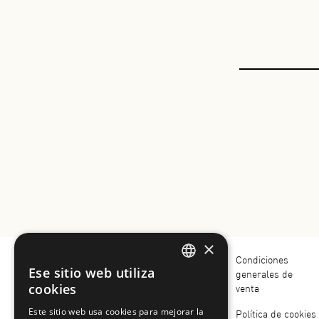
×
Menu
Menù
Política de calidad
Condiciones
Ese sitio web utiliza
y medioambiente
generales de
ITALIAN
footer
Footer
cookies
venta
Donde estamos
ENGLISH
Este sitio web usa cookies para mejorar la
Política de cookies