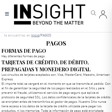
Skip
to
main
content
Breadcrumb
te encuentras en:
Inicio
/
PAGOS
PAGOS
FORMAS DE PAGO
Hay diferentes formas de pago.
TARJETAS DE CRÉDITO, DE DÉBITO,
PREPAGADAS Y MONEDERO DIGITAL
Los circuitos de tarjetas aceptados son: Visa, MasterCard, Maestro, American
Express.
El importe total se cargará en el momento en que se transmita el pedido. Con
el fin de garantizar la seguridad de los pagos realizados en el Sitio y para
prevenir el fraude, utilizamos el servicio de pago seguro que aplica el
protocolo de seguridad SSL. Los datos confidenciales de la tarjetas de crédito
se encriptan antes de transmitirlos al gestor de pagos. Nuestro Sitio nunca
tiene acceso a los datos de la tarjeta de crédito utilizada para pagar los
productos, ni los memoriza. Toda la información de pago está encriptada