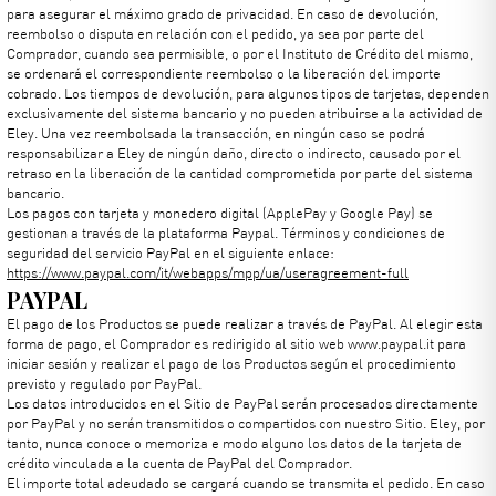
para asegurar el máximo grado de privacidad. En caso de devolución,
reembolso o disputa en relación con el pedido, ya sea por parte del
Comprador, cuando sea permisible, o por el Instituto de Crédito del mismo,
se ordenará el correspondiente reembolso o la liberación del importe
cobrado. Los tiempos de devolución, para algunos tipos de tarjetas, dependen
exclusivamente del sistema bancario y no pueden atribuirse a la actividad de
Eley. Una vez reembolsada la transacción, en ningún caso se podrá
responsabilizar a Eley de ningún daño, directo o indirecto, causado por el
retraso en la liberación de la cantidad comprometida por parte del sistema
bancario.
Los pagos con tarjeta y monedero digital (ApplePay y Google Pay) se
gestionan a través de la plataforma Paypal. Términos y condiciones de
seguridad del servicio PayPal en el siguiente enlace:
https://www.paypal.com/it/webapps/mpp/ua/useragreement-full
PAYPAL
El pago de los Productos se puede realizar a través de PayPal. Al elegir esta
forma de pago, el Comprador es redirigido al sitio web www.paypal.it para
iniciar sesión y realizar el pago de los Productos según el procedimiento
previsto y regulado por PayPal.
Los datos introducidos en el Sitio de PayPal serán procesados directamente
por PayPal y no serán transmitidos o compartidos con nuestro Sitio. Eley, por
tanto, nunca conoce o memoriza e modo alguno los datos de la tarjeta de
crédito vinculada a la cuenta de PayPal del Comprador.
El importe total adeudado se cargará cuando se transmita el pedido. En caso