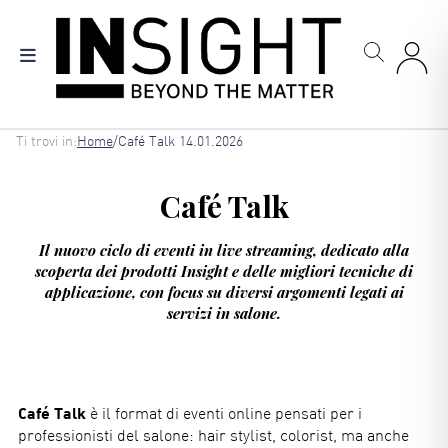
Salta
al
contenuto
principale
Briciole
Ti trovi in:
Home
/
Café Talk 14.01.2026
di
pane
Café Talk
Il nuovo ciclo di eventi in live streaming, dedicato alla
scoperta dei prodotti Insight e delle migliori tecniche di
applicazione, con focus su diversi argomenti legati ai
servizi in salone.
Café Talk
è il format di eventi online pensati per i
professionisti del salone: hair stylist, colorist, ma anche