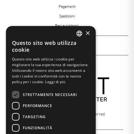
Pagamenti
Spedizioni
Resi e rimborsi
×
Questo sito web utilizza
Menù
ITALIAN
Insight Academy
cookie
Footer
ENGLISH
Questo sito web utilizza i cookie per
3
migliorare la tua esperienza di navigazione.
SPANISH
Utilizzando il nostro sito web acconsenti a
tutti i cookie in conformità con la nostra
policy per i cookie.
Leggi di più
STRETTAMENTE NECESSARI
PERFORMANCE
P.iva 02084561204 © 2022 all rights reserved
TARGETING
FUNZIONALITÀ