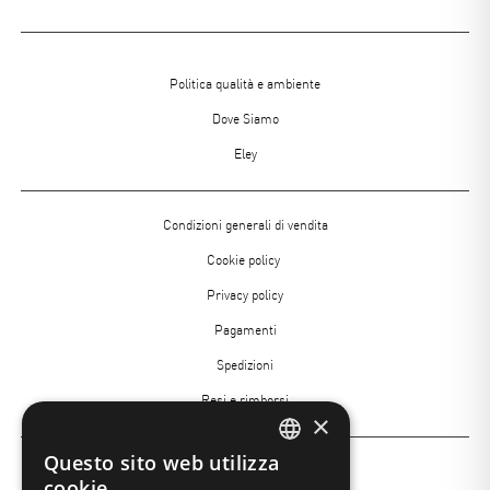
Menu
Politica qualità e ambiente
footer
Dove Siamo
Eley
Menù
Condizioni generali di vendita
Footer
Cookie policy
2
Privacy policy
Pagamenti
Spedizioni
Resi e rimborsi
×
Questo sito web utilizza
Menù
ITALIAN
Insight Academy
cookie