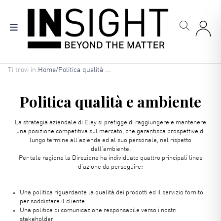
Salta
al
contenuto
principale
Briciole
Ti trovi in:
Home
/
Politica qualità ...
di
pane
Politica qualità e ambiente
La strategia aziendale di Eley si prefigge di raggiungere e mantenere
una posizione competitiva sul mercato, che garantisca prospettive di
lungo termine all’azienda ed al suo personale, nel rispetto
dell’ambiente.
Per tale ragione la Direzione ha individuato quattro principali linee
d’azione da perseguire:
Una politica riguardante la qualità dei prodotti ed il servizio fornito
per soddisfare il cliente
Una politica di comunicazione responsabile verso i nostri
stakeholder