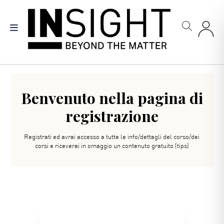
Salta
al
contenuto
principale
Benvenuto nella pagina di
registrazione
Registrati ed avrai accesso a tutte le info/dettagli del corso/dei
corsi e riceverai in omaggio un contenuto gratuito (tips)