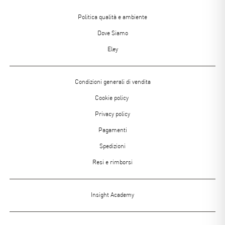
Menu
Politica qualità e ambiente
footer
Dove Siamo
Eley
Menù
Condizioni generali di vendita
Footer
Cookie policy
2
Privacy policy
Pagamenti
Spedizioni
Resi e rimborsi
Menù
Insight Academy
Footer
3