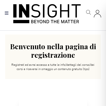
Salta
al
contenuto
principale
Benvenuto nella pagina di
registrazione
Registrati ed avrai accesso a tutte le info/dettagli del corso/dei
corsi e riceverai in omaggio un contenuto gratuito (tips)