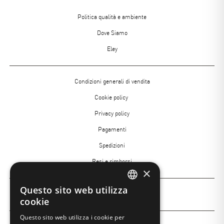
Menu
Politica qualità e ambiente
footer
Dove Siamo
Eley
Menù
Condizioni generali di vendita
Footer
Cookie policy
2
Privacy policy
Pagamenti
Spedizioni
Resi e rimborsi
×
Questo sito web utilizza
Menù
ITALIAN
Insight Academy
cookie
Footer
ENGLISH
Questo sito web utilizza i cookie per
3