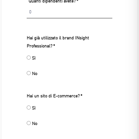
Partita
Quanti dipendenti avete?
IVA
Hai già utilizzato il brand INsight
Professional?
Sì
No
Hai un sito di E-commerce?
Sì
No