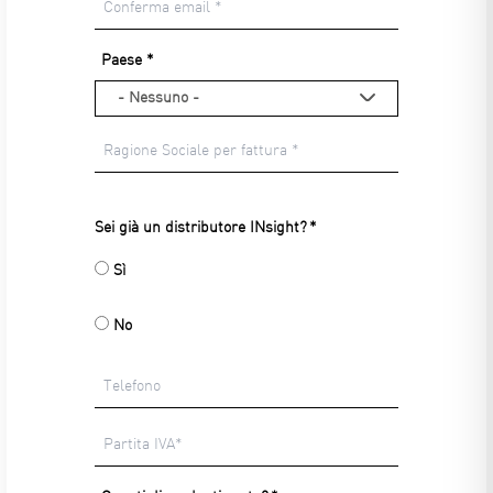
Email
Conferma
Paese
email
- Nessuno -
Ragione
Sei già un distributore INsight?
Sociale
per
Sì
fattura
No
Telefono