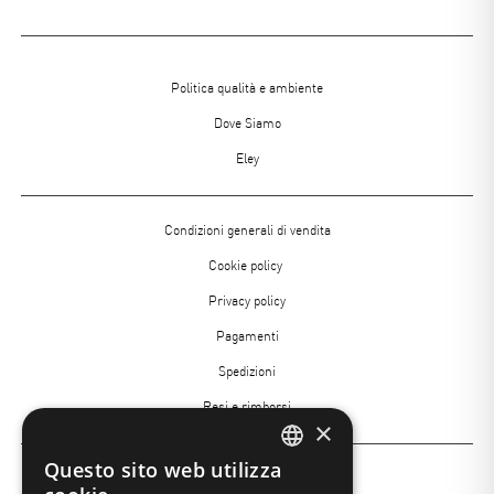
Menu
Politica qualità e ambiente
footer
Dove Siamo
Eley
Menù
Condizioni generali di vendita
Footer
Cookie policy
2
Privacy policy
Pagamenti
Spedizioni
Resi e rimborsi
×
Questo sito web utilizza
Menù
ITALIAN
Insight Academy